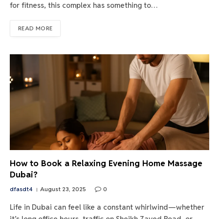
for fitness, this complex has something to…
READ MORE
How to Book a Relaxing Evening Home Massage
Dubai?
dfasdt4
August 23, 2025
0
Life in Dubai can feel like a constant whirlwind—whether
it’s long office hours, traffic on Sheikh Zayed Road, or