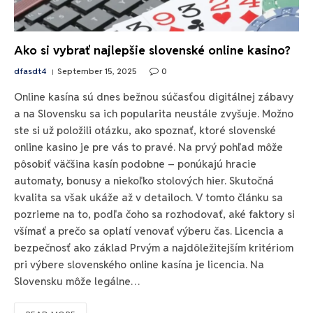
Ako si vybrať najlepšie slovenské online kasino?
dfasdt4
September 15, 2025
0
Online kasína sú dnes bežnou súčasťou digitálnej zábavy
a na Slovensku sa ich popularita neustále zvyšuje. Možno
ste si už položili otázku, ako spoznať, ktoré slovenské
online kasino je pre vás to pravé. Na prvý pohľad môže
pôsobiť väčšina kasín podobne – ponúkajú hracie
automaty, bonusy a niekoľko stolových hier. Skutočná
kvalita sa však ukáže až v detailoch. V tomto článku sa
pozrieme na to, podľa čoho sa rozhodovať, aké faktory si
všímať a prečo sa oplatí venovať výberu čas. Licencia a
bezpečnosť ako základ Prvým a najdôležitejším kritériom
pri výbere slovenského online kasína je licencia. Na
Slovensku môže legálne…